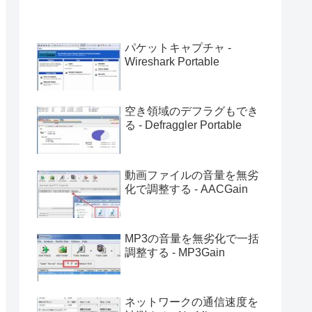
パケットキャプチャ -
Wireshark Portable
空き領域のデフラグもでき
る - Defraggler Portable
動画ファイルの音量を無劣
化で調整する - AACGain
MP3の音量を無劣化で一括
調整する - MP3Gain
ネットワークの通信速度を