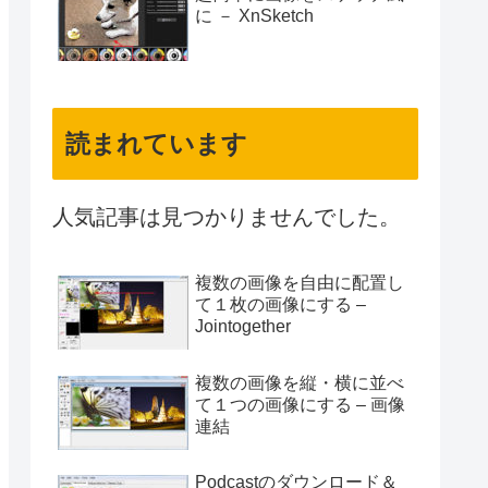
に － XnSketch
読まれています
人気記事は見つかりませんでした。
複数の画像を自由に配置し
て１枚の画像にする –
Jointogether
複数の画像を縦・横に並べ
て１つの画像にする – 画像
連結
Podcastのダウンロード＆