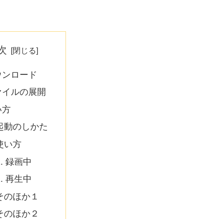
次
ウンロード
ァイルの展開
い方
起動のしかた
使い方
録画中
再生中
そのほか１
そのほか２