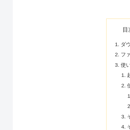
目
ダ
フ
使