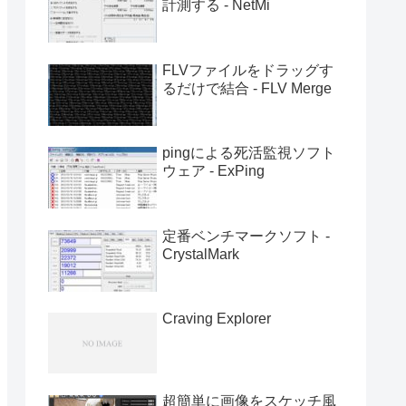
計測する - NetMi
FLVファイルをドラッグす
るだけで結合 - FLV Merge
pingによる死活監視ソフト
ウェア - ExPing
定番ベンチマークソフト -
CrystalMark
Craving Explorer
超簡単に画像をスケッチ風