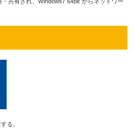
築・共有され、Windows7 64bit からネットワー
解凍する。