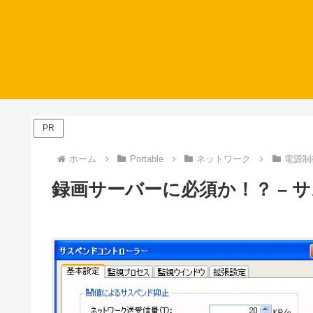
PR
ホーム
Portable
ネットワーク
電源制
録画サーバーに必須か！？ – 