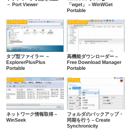
－ Port Viewer
「wget」 – WinWGet
Portable
システムツール
ダウンローダー
タブ型ファイラー －
高機能ダウンローダー –
ExplorerPlusPlus
Free Download Manager
Portable
Portable
ネットワーク
ファイル
ネットワーク情報取得 –
フォルダのバックアップ・
WinSeek
同期を行う – Create
Synchronicity