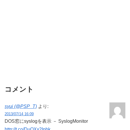
コメント
syui (@PSP_T)
より:
2013/07/14 16:09
DOS窓にsyslogを表示 － SyslogMonitor
http://t.co/DuQXx2Iphk