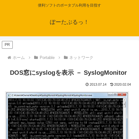
便利ソフトのポータブル利用を目指す
ぽーたぶるっ！
PR
ホーム
Portable
ネットワーク
DOS窓にsyslogを表示 － SyslogMonitor
2013.07.14
2020.02.04