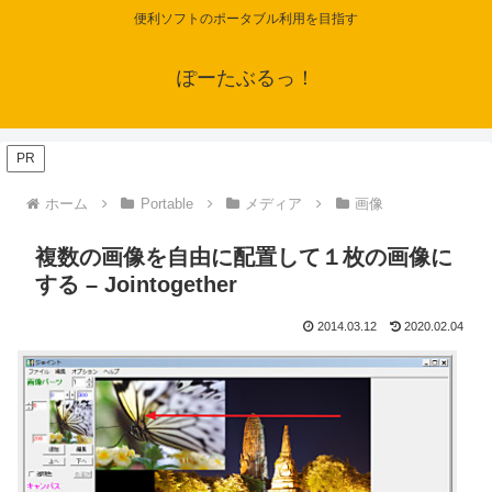
便利ソフトのポータブル利用を目指す
ぽーたぶるっ！
PR
ホーム
Portable
メディア
画像
複数の画像を自由に配置して１枚の画像に
する – Jointogether
2014.03.12
2020.02.04