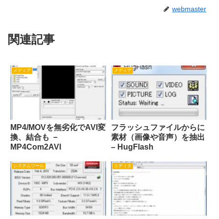
webmaster
関連記事
メディア
メディア
MP4/MOVを無劣化でAVI変
フラッシュファイルからに
換、結合も －
素材（画像や音声）を抽出
MP4Com2AVI
– HugFlash
システムツール
エディタ