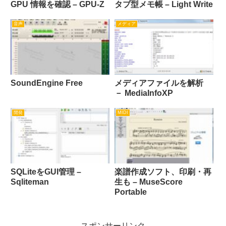
GPU 情報を確認 – GPU-Z
タブ型メモ帳 – Light Write
音声
メディア
SoundEngine Free
メディアファイルを解析
－ MediaInfoXP
開発
MIDI
SQLiteをGUI管理 –
楽譜作成ソフト、印刷・再
Sqliteman
生も – MuseScore
Portable
スポンサーリンク