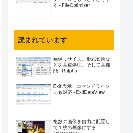
る - FileOptimizer
読まれています
画像リサイズ、形式変換な
どを高速処理、そして高機
能 - Ralpha
Exif 表示、コマンドライン
にも対応 - ExifDataView
複数の画像を自由に配置し
て１枚の画像にする –