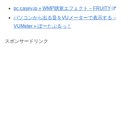
pc.casey.jp » WMP聴覚エフェクト – FRUITY
パソコンから出る音をVUメーターで表示する –
VUMeter » ぽーたぶるっ！
スポンサードリンク