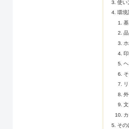
使い
環境
基
品
ホ
印
ヘ
そ
リ
外
文
カ
その