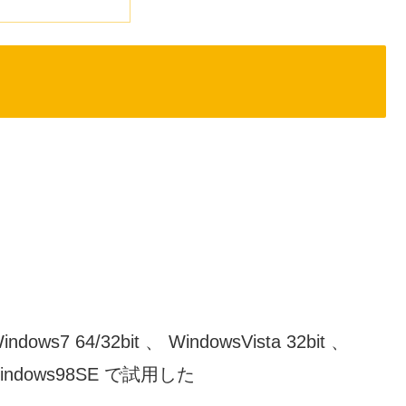
ndows7 64/32bit 、 WindowsVista 32bit 、
、 Windows98SE で試用した