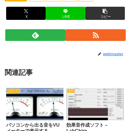
X
LINE
コピー
webmaster
関連記事
メディア
音声
パソコンから出る音をVU
効果音作成ソフト –
メーターで表示する –
LabChirp