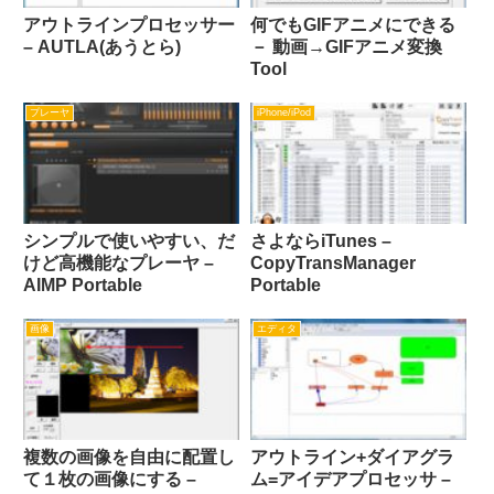
アウトラインプロセッサー
何でもGIFアニメにできる
– AUTLA(あうとら)
－ 動画→GIFアニメ変換
Tool
プレーヤ
iPhone/iPod
シンプルで使いやすい、だ
さよならiTunes –
けど高機能なプレーヤ –
CopyTransManager
AIMP Portable
Portable
画像
エディタ
複数の画像を自由に配置し
アウトライン+ダイアグラ
て１枚の画像にする –
ム=アイデアプロセッサ –