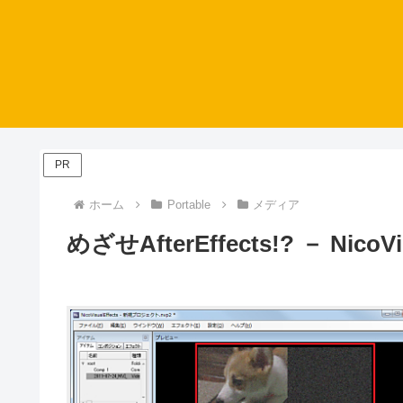
PR
ホーム
Portable
メディア
めざせAfterEffects!? － NicoVis