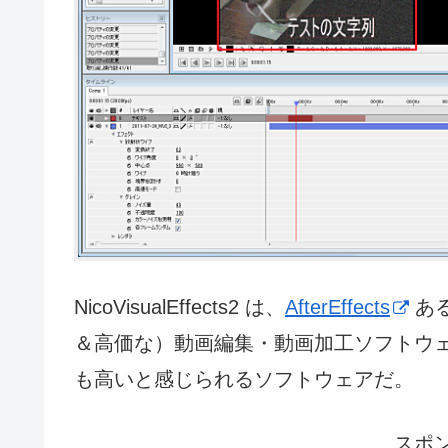
NicoVisualEffects2 は、
AfterEffects
あ
＆高価な）動画編集・動画加工ソフトウ
も高いと感じられるソフトウェアだ。
スポ