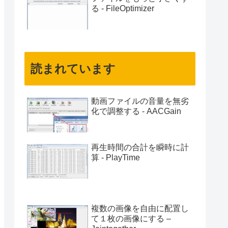
る - FileOptimizer
読まれています
動画ファイルの音量を無劣
化で調整する - AACGain
再生時間の合計を瞬時に計
算 - PlayTime
複数の画像を自由に配置し
て１枚の画像にする –