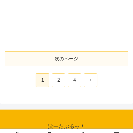
次のページ
次
1
2
4
へ
ぽーたぶるっ！