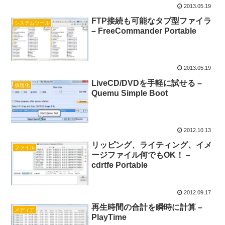
2013.05.19
FTP接続も可能なタブ型ファイラ
システムツール
– FreeCommander Portable
2013.05.19
LiveCD/DVDを手軽に試せる –
仮想化
Quemu Simple Boot
2012.10.13
リッピング、ライティング、イメ
ファイル
ージファイル何でもOK！ –
cdrtfe Portable
2012.09.17
再生時間の合計を瞬時に計算 –
メディア
PlayTime