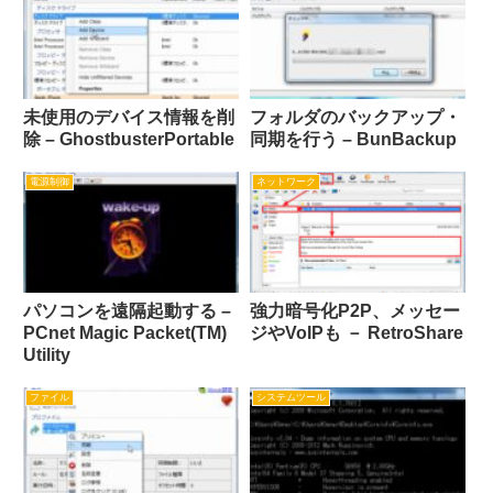
未使用のデバイス情報を削
フォルダのバックアップ・
除 – GhostbusterPortable
同期を行う – BunBackup
電源制御
ネットワーク
パソコンを遠隔起動する –
強力暗号化P2P、メッセー
PCnet Magic Packet(TM)
ジやVoIPも － RetroShare
Utility
ファイル
システムツール