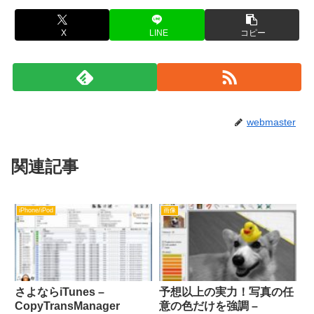
X
LINE
コピー
webmaster
関連記事
iPhone/iPod
画像
さよならiTunes –
予想以上の実力！写真の任
CopyTransManager
意の色だけを強調 –