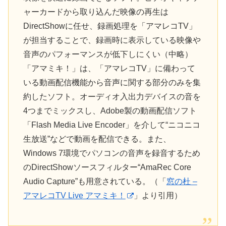
ャーカードから取り込んだ映像の再生は
DirectShowに任せ、録画処理を「アマレコTV」
が担当することで、録画時に表示している映像や
音声のパフォーマンスが低下しにくい（中略）
「アマミキ！」は、「アマレコTV」に備わって
いる動画配信機能から音声に関する部分のみを集
約したソフト。オーディオ入出力デバイスの音を
4つまでミックスし、Adobe製の動画配信ソフト
「Flash Media Live Encoder」を介して“ニコニコ
生放送”などで動画を配信できる。また、
Windows 7環境でパソコンの音声を録音するため
のDirectShowソースフィルター“AmaRec Core
Audio Capture”も用意されている。（「
窓の杜 –
アマレコTV Live アマミキ！
」より引用）