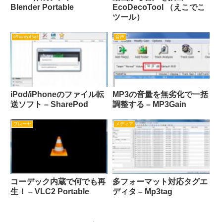
Blender Portable
EcoDecoTool （えこでこ
ツール）
iPhone/iPod
音声
iPod/iPhoneのファイル転
MP3の音量を無劣化で一括
送ソフト – SharePod
調整する – MP3Gain
プレーヤ
メディア
コーデック内蔵で何でも再
多フォーマット対応タグエ
生！ – VLC2 Portable
ディタ – Mp3tag