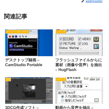
webmaster
関連記事
スクリーンキャプチャ
メディア
デスクトップ録画 –
フラッシュファイルからに
CamStudio Portable
素材（画像や音声）を抽出
– HugFlash
CG
メディア
3DCG作成ソフト –
動画から音声を抽出 –