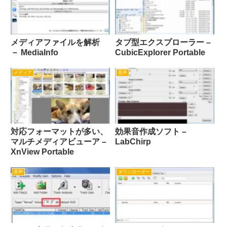
メディアファイルを解析
タブ型エクスプローラー –
－ MediaInfo
CubicExplorer Portable
メディア
音声
対応フォーマットが多い、
効果音作成ソフト –
マルチメディアビューア –
LabChirp
XnView Portable
音声
ダウンローダー