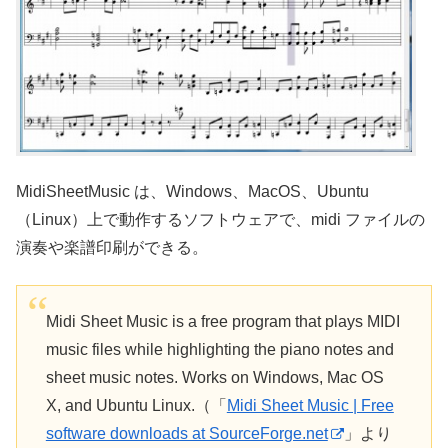
MidiSheetMusic は、Windows、MacOS、Ubuntu
（Linux）上で動作するソフトウェアで、midi ファイルの
演奏や楽譜印刷ができる。
Midi Sheet Music is a free program that plays MIDI
music files while highlighting the piano notes and
sheet music notes. Works on Windows, Mac OS
X, and Ubuntu Linux.（「
Midi Sheet Music | Free
software downloads at SourceForge.net
」より