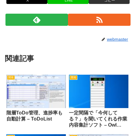
X
LINE
コピー
webmaster
関連記事
開発
開発
階層ToDo管理、進捗率も
一定間隔で「今何して
自動計算 – ToDoList
る？」を聞いてくれる作業
内容集計ソフト – Owl
Personal