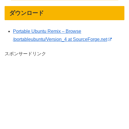
ダウンロード
Portable Ubuntu Remix – Browse
/portableubuntu/Version_4 at SourceForge.net
スポンサードリンク