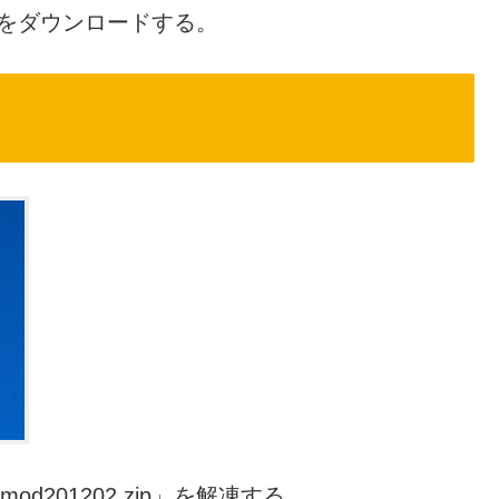
2.zip」をダウンロードする。
r-mod201202.zip」を解凍する。