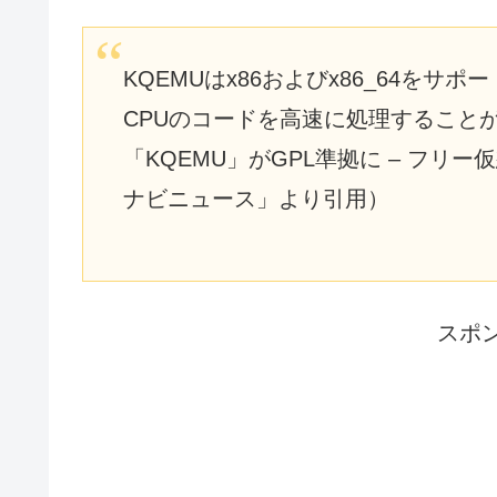
KQEMUはx86およびx86_64を
CPUのコードを高速に処理すること
「KQEMU」がGPL準拠に – フリー
ナビニュース」より引用）
スポ