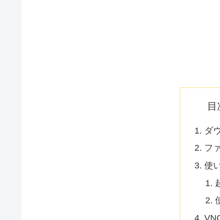
目
ダ
フ
使
VN