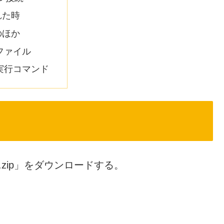
れた時
のほか
ファイル
実行コマンド
an70.zip」をダウンロードする。