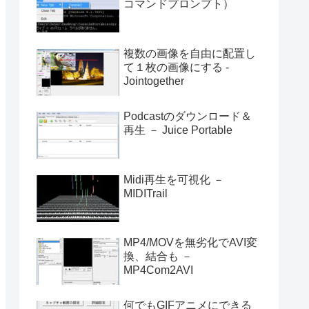
コマンドプロンプト）
複数の画像を自由に配置し
て１枚の画像にする -
Jointogether
Podcastのダウンロード＆
再生 － Juice Portable
Midi再生を可視化 －
MIDITrail
MP4/MOVを無劣化でAVI変
換、結合も －
MP4Com2AVI
何でもGIFアニメにできる