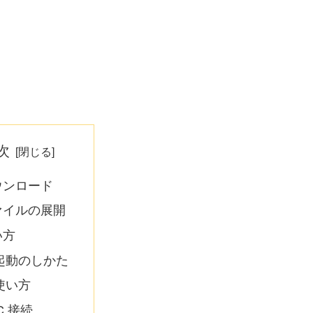
次
ウンロード
ァイルの展開
い方
起動のしかた
使い方
C 接続