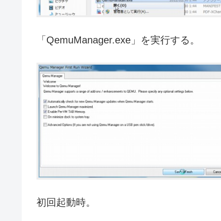
「QemuManager.exe」を実行する。
初回起動時。