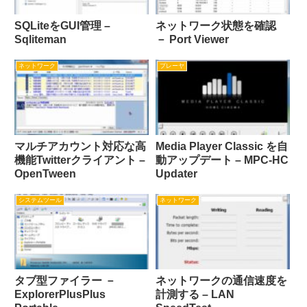
SQLiteをGUI管理 –
ネットワーク状態を確認
Sqliteman
－ Port Viewer
ネットワーク
プレーヤ
マルチアカウント対応な高
Media Player Classic を自
機能Twitterクライアント –
動アップデート – MPC-HC
OpenTween
Updater
システムツール
ネットワーク
タブ型ファイラー －
ネットワークの通信速度を
ExplorerPlusPlus
計測する – LAN