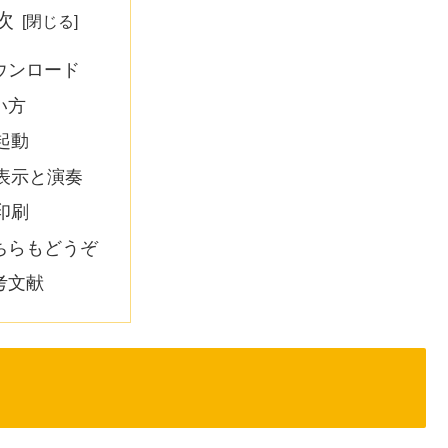
次
ウンロード
い方
起動
表示と演奏
印刷
ちらもどうぞ
考文献