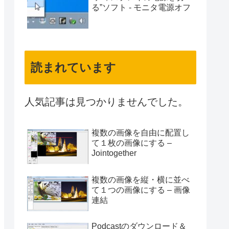
る”ソフト - モニタ電源オフ
読まれています
人気記事は見つかりませんでした。
複数の画像を自由に配置し
て１枚の画像にする –
Jointogether
複数の画像を縦・横に並べ
て１つの画像にする – 画像
連結
Podcastのダウンロード＆