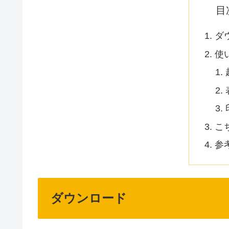
目
ダ
使
こ
参
ダウンロード