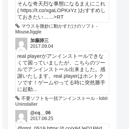
そんな奇天烈な事態になるまえにこれ
( https://t.co/xgaLOPKxYz )おすすめし
ておきたい……>RT
マウスを微妙に動かすだけのソフト -
MouseJiggle
加藤諦三
2017.09.04
real playerがアンインストールできな
くて困っていましたが、こちらのツー
ルでアンインストール出来ました。感
謝いたします。real playerはホントク
ソです！ゲームやってる時に突然勝手
に起動...
不要ソフトを一括アンインストール - Iobit
Uninstaller
@cq__06
2017.08.25
@ntnt_0519 https://t.co/x94JeD1P6d