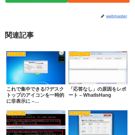
webmaster
関連記事
デスクトップ
システムツール
これで集中できる!?デスク
「応答なし」の原因をレポ
トップのアイコンを一時的
ート – WhatIsHang
に非表示に –
AutoHideDesktopIcons
セキュリティ
システムツール