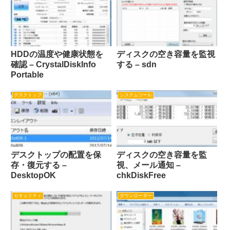
HDDの温度や健康状態を
ディスクの空き容量を監視
確認 – CrystalDiskInfo
する – sdn
Portable
デスクトップ
システムツール
デスクトップの配置を保
ディスクの空き容量を監
存・復元する –
視、メール通知 –
DesktopOK
chkDiskFree
セキュリティ
ダウンローダー