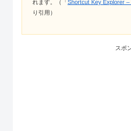
れます。（「
Shortcut Key Exp
り引用）
スポ