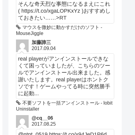
そんな奇天烈な事態になるまえにこれ
( https://t.co/xgaLOPKxYz )おすすめし
ておきたい……>RT
マウスを微妙に動かすだけのソフト -
MouseJiggle
加藤諦三
2017.09.04
real playerがアンインストールできな
くて困っていましたが、こちらのツー
ルでアンインストール出来ました。感
謝いたします。real playerはホントク
ソです！ゲームやってる時に突然勝手
に起動...
不要ソフトを一括アンインストール - Iobit
Uninstaller
@cq__06
2017.08.25
@ntnt_0519 https://t.co/x94JeD1P6d