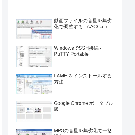
動画ファイルの音量を無劣
化で調整する - AACGain
WindowsでSSH接続 -
PuTTY Portable
LAME をインストールする
方法
Google Chrome ポータブル
版
MP3の音量を無劣化で一括