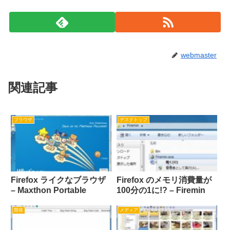
webmaster
関連記事
ブラウザ
デスクトップ
Firefox ライクなブラウザ
Firefox のメモリ消費量が
– Maxthon Portable
100分の1に!? – Firemin
開発
メディア