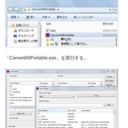
「ConvertAllPortable.exe」を実行する。