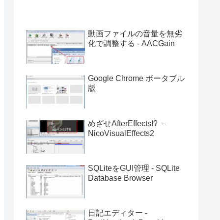
動画ファイルの音量を無劣
化で調整する - AACGain
Google Chrome ポータブル
版
めざせAfterEffects!? －
NicoVisualEffects2
SQLiteをGUI管理 - SQLite
Database Browser
日記エディター -