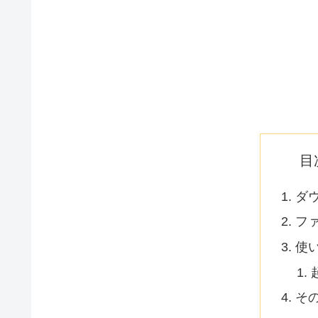
目
ダ
フ
使
そ