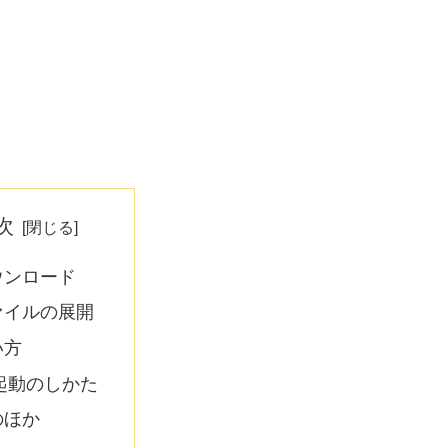
次
ウンロード
ァイルの展開
い方
起動のしかた
のほか