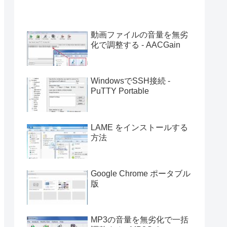
動画ファイルの音量を無劣
化で調整する - AACGain
WindowsでSSH接続 -
PuTTY Portable
LAME をインストールする
方法
Google Chrome ポータブル
版
MP3の音量を無劣化で一括