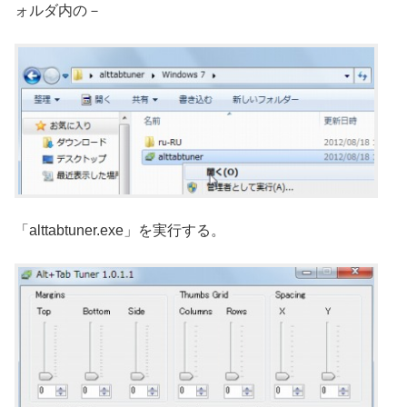
ォルダ内の－
「alttabtuner.exe」を実行する。