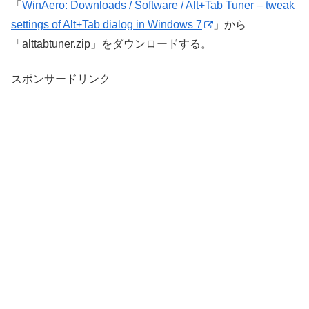
「
WinAero: Downloads / Software / Alt+Tab Tuner – tweak
settings of Alt+Tab dialog in Windows 7
」から
「alttabtuner.zip」をダウンロードする。
スポンサードリンク