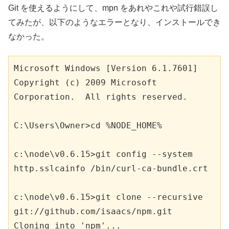
Git を使えるようにして、mpn をあれやこれや試行錯誤し
てみたが、以下のようなエラーとなり、インストールでき
なかった。
Microsoft Windows [Version 6.1.7601]

Copyright (c) 2009 Microsoft 
Corporation.  All rights reserved.

C:\Users\Owner>cd %NODE_HOME%

c:\node\v0.6.15>git config --system 
http.sslcainfo /bin/curl-ca-bundle.crt

c:\node\v0.6.15>git clone --recursive 
git://github.com/isaacs/npm.git

Cloning into 'npm'...
