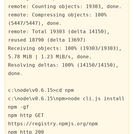
remote: Counting objects: 19303, done.

remote: Compressing objects: 100% 
(5447/5447), done.

remote: Total 19303 (delta 14150), 
reused 18790 (delta 13697)

Receiving objects: 100% (19303/19303), 
5.78 MiB | 1.23 MiB/s, done.

Resolving deltas: 100% (14150/14150), 
done.

c:\node\v0.6.15>cd npm

c:\node\v0.6.15\npm>node cli.js install 
npm -gf

npm http GET 
https://registry.npmjs.org/npm

npm http 200 