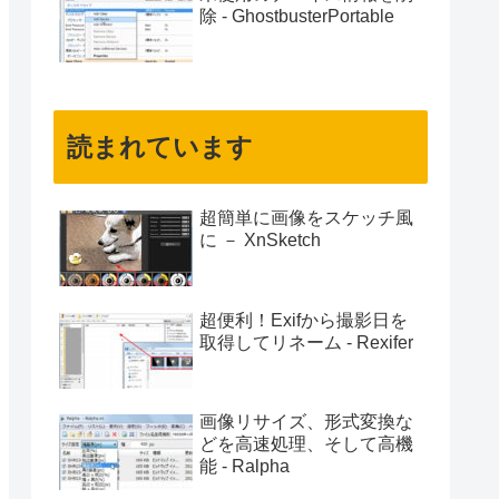
除 - GhostbusterPortable
読まれています
超簡単に画像をスケッチ風
に － XnSketch
超便利！Exifから撮影日を
取得してリネーム - Rexifer
画像リサイズ、形式変換な
どを高速処理、そして高機
能 - Ralpha