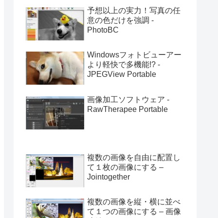
予想以上の実力！写真の任
意の色だけを強調 -
PhotoBC
Windowsフォトビューアー
より軽快で多機能!? -
JPEGView Portable
画像加工ソフトウェア -
RawTherapee Portable
複数の画像を自由に配置し
て１枚の画像にする –
Jointogether
複数の画像を縦・横に並べ
て１つの画像にする – 画像