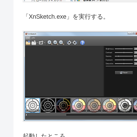
「XnSketch.exe」を実行する。
起動したところ。