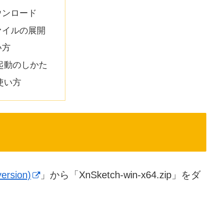
ウンロード
ァイルの展開
い方
起動のしかた
使い方
ersion)
」から「XnSketch-win-x64.zip」をダ