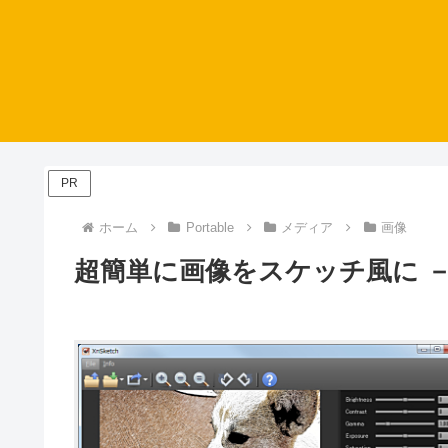
PR
ホーム
Portable
メディア
画像
超簡単に画像をスケッチ風に － X