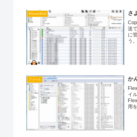
さよ
iPhone/iPod
Co
送で
に管
う。
かん
ファイル
Fl
イ
Fl
用を