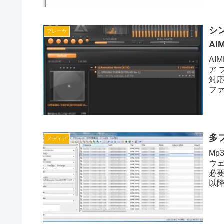
シ
プレーヤ
AIM
AI
ア
対
ファ
多フ
メディア
Mp
ウェ
必
以