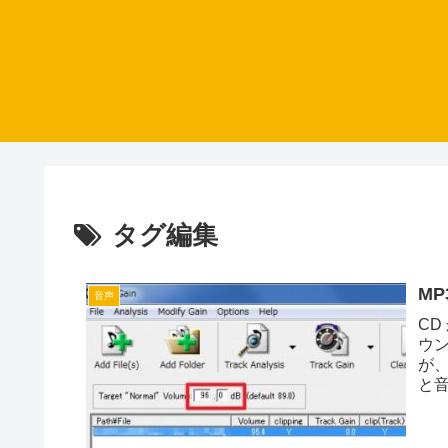
タグ編集
MP
音声
C
ウ
が
と
ーカ