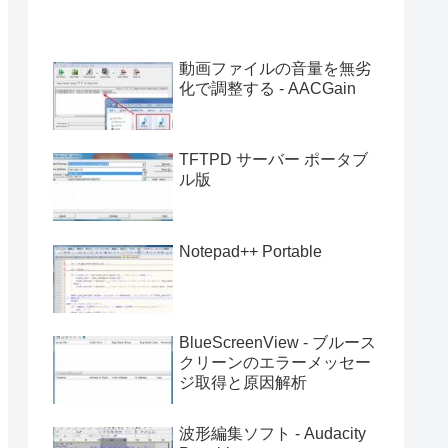
動画ファイルの音量を無劣
化で調整する - AACGain
TFTPD サーバー ポータブ
ル版
Notepad++ Portable
BlueScreenView - ブルース
クリーンのエラーメッセー
ジ取得と原因解析
波形編集ソフト - Audacity