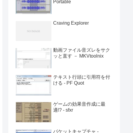
Portable
Craving Explorer
動画ファイル音ズレをサク
ッと直す － MKVtoolnix
テキスト行頭に引用符を付
ける - PF Quot
ゲームの効果音作成に最
適!? - sfxr
パケットキャプチャ -