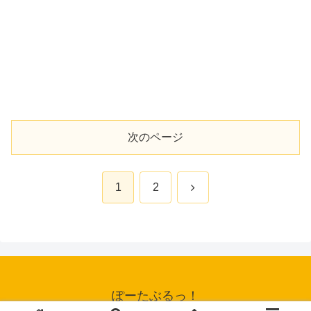
次のページ
次
1
2
へ
ぽーたぶるっ！