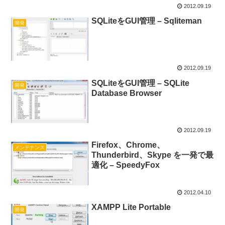
2012.09.19
SQLiteをGUI管理 – Sqliteman
開発
2012.09.19
SQLiteをGUI管理 – SQLite
開発
Database Browser
2012.09.19
Firefox、Chrome、
メンテナンス
Thunderbird、Skype を一発で最
適化 – SpeedyFox
2012.04.10
XAMPP Lite Portable
開発