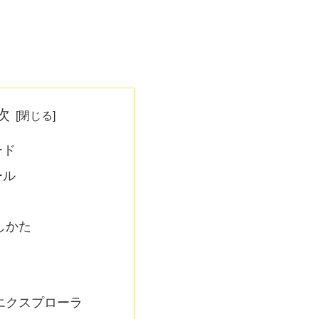
次
ード
ール
しかた
エクスプローラ