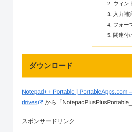
ウィン
入力補
フォー
関連付
ダウンロード
Notepad++ Portable | PortableApps.com – 
drives
から「NotepadPlusPlusPortab
スポンサードリンク