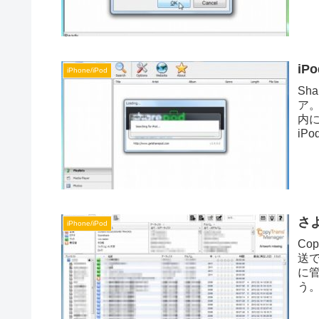
iP
iPhone/iPod
Sh
ア。
内に
iP
さよ
iPhone/iPod
Co
送で
に管
う。