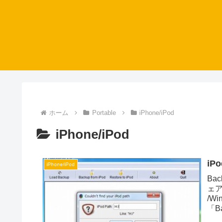
ホーム
Portable
iPhone/iPod
iPhone/iPod
iP
iPhone/iPod
Ba
ェア
/Wi
「Ba