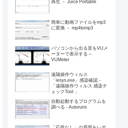
再生 － Juice Portable
簡単に動画ファイルをmp3
に変換 － mp4tomp3
パソコンから出る音をVUメ
ーターで表示する –
VUMeter
遠隔操作ウィルス
「iesys.exe」感染確認 -
「遠隔操作ウィルス 感染チ
ェックTool 」
自動起動するプログラムを
調べる - Autoruns
「応答なし」の原因をレポ